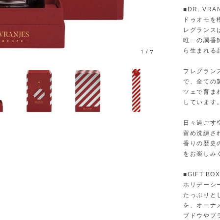
■DR. V
ドゥオモを模
レグランス
唯一の調香
ら生まれる
1
/
7
フレグラン
で、全ての
ツェで育ま
しています
日々過ごす
留め洗練さ
香りの歴史
をお楽しみ
■GIFT BOX
ホリデーシ
たっぷりと
を、オーナ
ブドウやプ