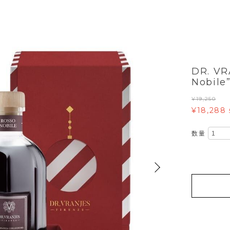
DR. VR
Nobile
¥19,250
¥18,288
数量