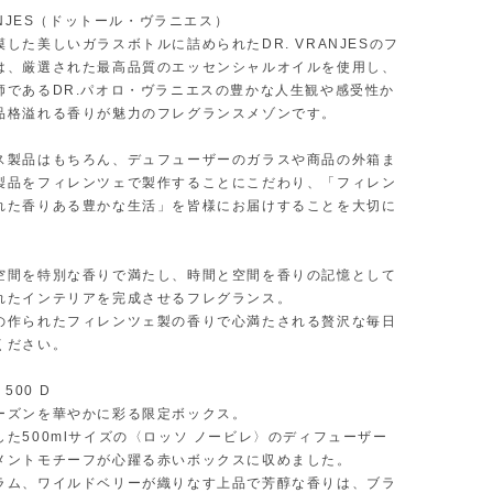
RANJES（ドットール・ヴラニエス）
した美しいガラスボトルに詰められたDR. VRANJESのフ
は、厳選された最高品質のエッセンシャルオイルを使用し、
師であるDR.パオロ・ヴラニエスの豊かな人生観や感受性か
品格溢れる香りが魅力のフレグランスメゾンです。
ス製品はもちろん、デュフューザーのガラスや商品の外箱ま
製品をフィレンツェで製作することにこだわり、「フィレン
れた香りある豊かな生活」を皆様にお届けすることを大切に
。
空間を特別な香りで満たし、時間と空間を香りの記憶として
れたインテリアを完成させるフレグランス。
の作られたフィレンツェ製の香りで心満たされる贅沢な毎日
ください。
 500 D
ーズンを華やかに彩る限定ボックス。
した500mlサイズの〈ロッソ ノービレ〉のディフューザー
メントモチーフが心躍る赤いボックスに収めました。
ラム、ワイルドベリーが織りなす上品で芳醇な香りは、ブラ