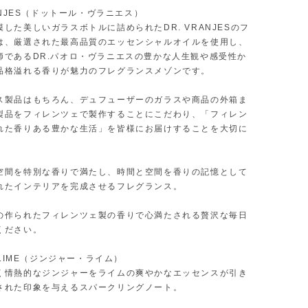
RANJES（ドットール・ヴラニエス）
した美しいガラスボトルに詰められたDR. VRANJESのフ
は、厳選された最高品質のエッセンシャルオイルを使用し、
師であるDR.パオロ・ヴラニエスの豊かな人生観や感受性か
品格溢れる香りが魅力のフレグランスメゾンです。
ス製品はもちろん、デュフューザーのガラスや商品の外箱ま
製品をフィレンツェで製作することにこだわり、「フィレン
れた香りある豊かな生活」を皆様にお届けすることを大切に
。
空間を特別な香りで満たし、時間と空間を香りの記憶として
れたインテリアを完成させるフレグランス。
の作られたフィレンツェ製の香りで心満たされる贅沢な毎日
ください。
R LIME（ジンジャー・ライム）
く情熱的なジンジャーをライムの爽やかなエッセンスが引き
された印象を与えるスパークリングノート。