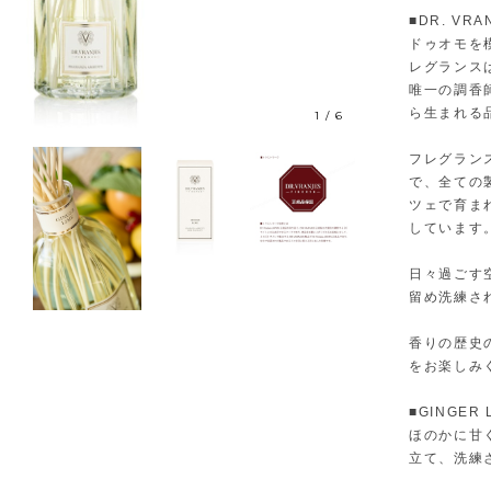
■DR. V
ドゥオモを模
レグランス
唯一の調香
ら生まれる
1
/
6
フレグラン
で、全ての
ツェで育ま
しています
日々過ごす
留め洗練さ
香りの歴史
をお楽しみ
■GINGE
ほのかに甘
立て、洗練