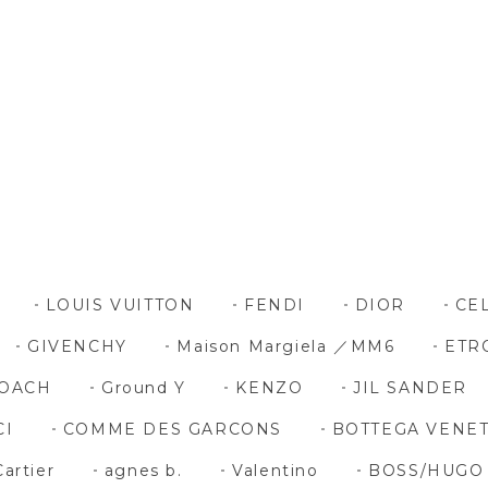
LOUIS VUITTON
FENDI
DIOR
CE
GIVENCHY
Maison Margiela ／MM6
ETR
OACH
Ground Y
KENZO
JIL SANDER
CI
COMME DES GARCONS
BOTTEGA VENE
Cartier
agnes b.
Valentino
BOSS/HUGO