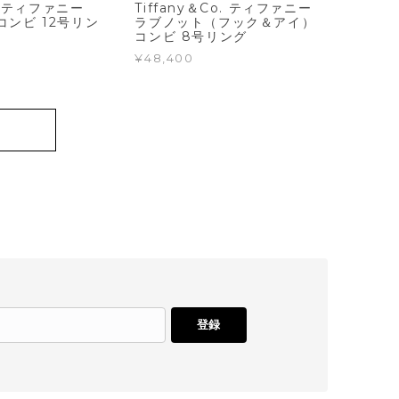
o. ティファニー
Tiffany＆Co. ティファニー
コンビ 12号リン
ラブノット（フック＆アイ）
コンビ 8号リング
¥48,400
登録