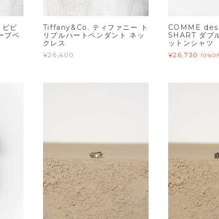
d ビビ
Tiffany&Co. ティファニー ト
COMME des
ーブペ
リプルハートペンダント ネッ
SHART ダ
クレス
ットンシャツ
¥26,400
¥26,730
10%O