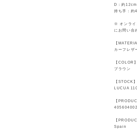
D：約12cm
持ち手：約4
※ オンラ
にお問い合
【MATERI
カーフレザ
【COLOR
ブラウン
【STOCK
LUCUA 110
【PRODUC
40560400
【PRODUC
Spain