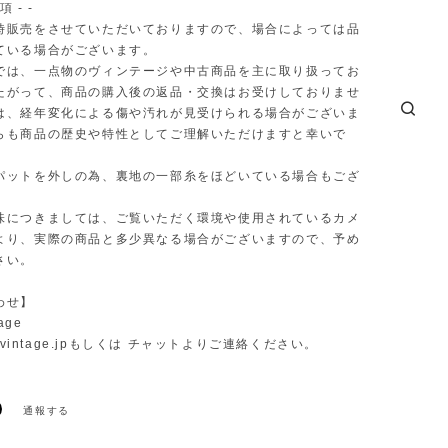
項 - -
時販売をさせていただいておりますので、場合によっては品
ている場合がございます。
では、一点物のヴィンテージや中古商品を主に取り扱ってお
たがって、商品の購入後の返品・交換はお受けしておりませ
は、経年変化による傷や汚れが見受けられる場合がございま
らも商品の歴史や特性としてご理解いただけますと幸いで
パットを外しの為、裏地の一部糸をほどいている場合もござ
味につきましては、ご覧いただく環境や使用されているカメ
より、実際の商品と多少異なる場合がございますので、予め
さい。
わせ】
age
vintage.jp
もしくは チャットよりご連絡ください。
通報する