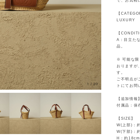
で、お気軽
【CATEGO
LUXURY
【CONDIT
A：目立た
品。
※ 可能な
おりますが
す。
ご不明点が
1
/
20
トにてお問
【追加情報
付属品：保
【SIZE】
W(上部)：約
W(下部)：約
H：約18cm