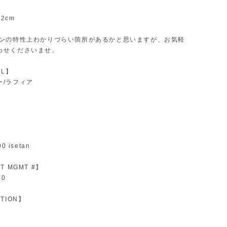
2cm
インの特性上わかりづらい箇所があるかと思いますが、お気軽
わせくださいませ。
AL】
ー/ラフィア
】
】
0 isetan
T MGMT #】
20
TION】