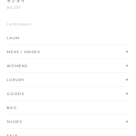
ネクタイ
¥6,237
CATEGORIES
LAUM
MENS / UNISEX
WOMENS
LUXURY
GOODS
BAG
SHOES
SALE