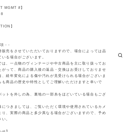
T MGMT #】
08
TION】
項 - -
時販売をさせていただいておりますので、場合によっては品
ている場合がございます。
では、一点物のヴィンテージや中古商品を主に取り扱ってお
たがって、商品の購入後の返品・交換はお受けしておりませ
は、経年変化による傷や汚れが見受けられる場合がございま
らも商品の歴史や特性としてご理解いただけますと幸いで
パットを外しの為、裏地の一部糸をほどいている場合もござ
味につきましては、ご覧いただく環境や使用されているカメ
より、実際の商品と多少異なる場合がございますので、予め
さい。
わせ】