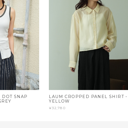
 DOT SNAP
LAUM CROPPED PANEL SHIRT -
GREY
YELLOW
¥32,780