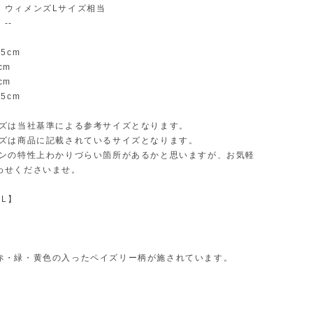
：ウィメンズLサイズ相当
--
5cm
cm
cm
5cm
イズは当社基準による参考サイズとなります。
イズは商品に記載されているサイズとなります。
インの特性上わかりづらい箇所があるかと思いますが、お気軽
わせくださいませ。
AL】
】
赤・緑・黄色の入ったペイズリー柄が施されています。
】