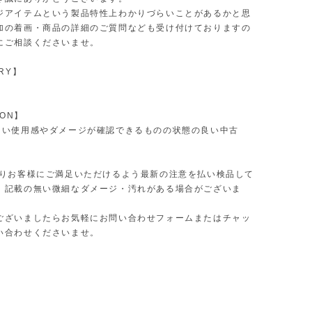
ジアイテムという製品特性上わかりづらいことがあるかと思
加の着画・商品の詳細のご質問なども受け付けておりますの
にご相談くださいませ。
RY】
ION】
ない使用感やダメージが確認できるものの状態の良い中古
限りお客様にご満足いただけるよう最新の注意を払い検品して
、記載の無い微細なダメージ・汚れがある場合がございま
ございましたらお気軽にお問い合わせフォームまたはチャッ
い合わせくださいませ。