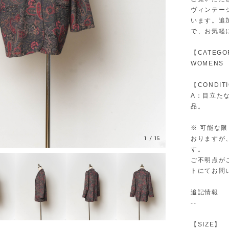
ヴィンテー
います。追
で、お気軽
【CATEGO
WOMENS
【CONDIT
A：目立た
品。
※ 可能な
1
/
15
おりますが
す。
ご不明点が
トにてお問
追記情報
--
【SIZE】