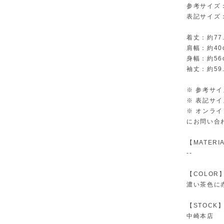
参考サイズ
表記サイズ：
着丈：約77.
肩幅：約40
身幅：約56
袖丈：約59.
※ 参考サ
※ 表記サ
※ オンラ
にお問い合
【MATERI
--
【COLOR
濃い茶色に
【STOCK
中崎本店