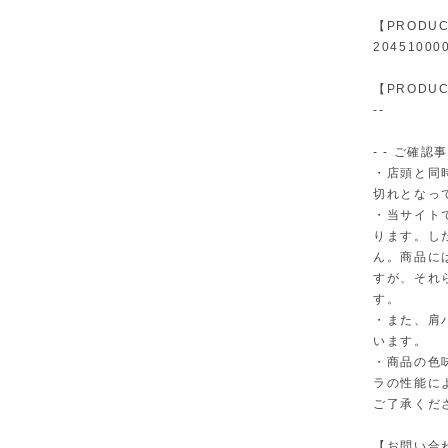
【PRODUC
20451000
【PRODUC
--
- - ご確認事
・店頭と同
切れとなっ
・当サイト
ります。し
ん。商品に
すが、それ
す。
・また、肩
います。
・商品の色
ラの性能に
ご了承くだ
【お問い合