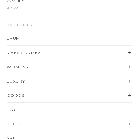
ネクタイ
¥6,237
CATEGORIES
LAUM
MENS / UNISEX
WOMENS
LUXURY
GOODS
BAG
SHOES
SALE