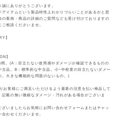
き誠にありがとうございます。
ジアイテムという製品特性上わかりづらいことがあるかと思
加の着画・商品の詳細のご質問なども受け付けておりますの
にご相談くださいませ。
RY】
ION】
Bの間。(A：目立たない使用感やダメージが確認できるものの
中古品。B：標準的な中古品。小~中程度の目立たないダメー
の。大きな機能的な問題のないもの。)
限りお客様にご満足いただけるよう最新の注意を払い検品して
、記載の無い微細なダメージ・汚れがある場合がございま
ございましたらお気軽にお問い合わせフォームまたはチャッ
い合わせくださいませ。