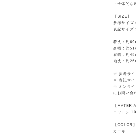
・全体的な
【SIZE】
参考サイズ
表記サイズ
着丈：約69
身幅 : 約51
肩幅 : 約49
袖丈：約26
※ 参考サ
※ 表記サ
※ オンラ
にお問い合
【MATERI
コットン 1
【COLOR
カーキ