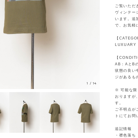
ご覧いただ
ヴィンテー
います。追
で、お気軽
【CATEGO
LUXUARY
【CONDIT
AB：Aと
状態の良い
ジがあるも
1
/
14
※ 可能な
おりますが
す。
ご不明点が
トにてお問
追記情報
・襟色落ち