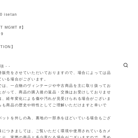
】
 isetan
T MGMT #】
59
TION】
項 - -
時販売をさせていただいておりますので、場合によっては品
ている場合がございます。
では、一点物のヴィンテージや中古商品を主に取り扱ってお
たがって、商品の購入後の返品・交換はお受けしておりませ
は、経年変化による傷や汚れが見受けられる場合がございま
らも商品の歴史や特性としてご理解いただけますと幸いで
パットを外しの為、裏地の一部糸をほどいている場合もござ
味につきましては、ご覧いただく環境や使用されているカメ
より、実際の商品と多少異なる場合がございますので、予め