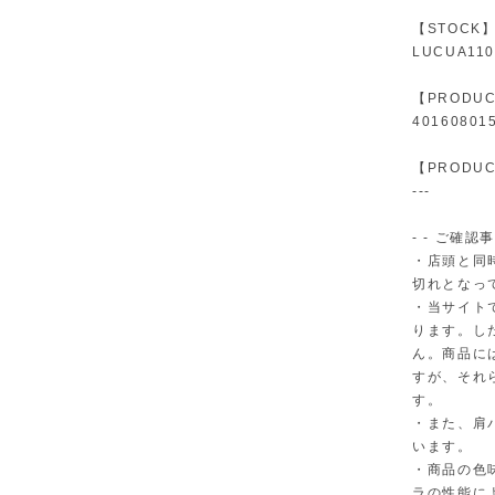
【STOCK
LUCUA1100
【PRODUC
40160801
【PRODUC
---
- - ご確認事
・店頭と同
切れとなっ
・当サイト
ります。し
ん。商品に
すが、それ
す。
・また、肩
います。
・商品の色
ラの性能に