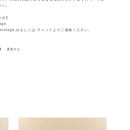
さい。
わせ】
age
vintage.jp
もしくは チャットよりご連絡ください。
通報する