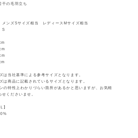
若干の毛羽立ち
：メンズSサイズ相当 レディースMサイズ相当
：S
cm
cm
cm
cm
イズは当社基準による参考サイズとなります。
イズは商品に記載されているサイズとなります。
インの特性上わかりづらい箇所があるかと思いますが、お気軽
わせくださいませ。
AL】
00%
】