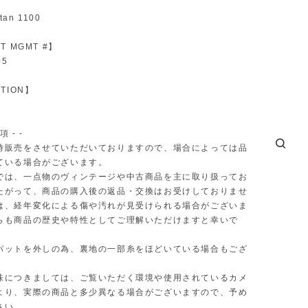
】
tan 1100
T MGMT #】
05
TION】
項 - -
時販売をさせていただいておりますので、場合によっては品
ている場合がございます。
では、一点物のヴィンテージや中古商品を主に取り扱ってお
たがって、商品の購入後の返品・交換はお受けしておりませ
は、経年変化による傷や汚れが見受けられる場合がございま
らも商品の歴史や特性としてご理解いただけますと幸いで
パットを外しの為、裏地の一部糸をほどいている場合もござ
味につきましては、ご覧いただく環境や使用されているカメ
より、実際の商品と多少異なる場合がございますので、予め
さい。