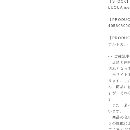
【STOCK
LUCUA ise
【PRODUC
40560800
【PRODUC
ポルトガル
- - ご確認事
・店頭と同
切れとなっ
・当サイト
ります。し
ん。商品に
すが、それ
す。
・また、肩
います。
・商品の色
ラの性能に
ご了承くだ