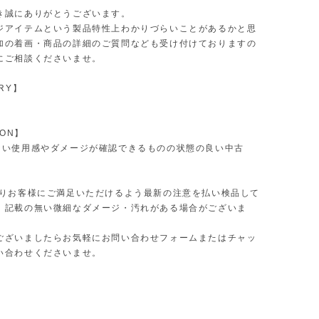
き誠にありがとうございます。
ジアイテムという製品特性上わかりづらいことがあるかと思
加の着画・商品の詳細のご質問なども受け付けておりますの
にご相談くださいませ。
RY】
ION】
ない使用感やダメージが確認できるものの状態の良い中古
限りお客様にご満足いただけるよう最新の注意を払い検品して
、記載の無い微細なダメージ・汚れがある場合がございま
ございましたらお気軽にお問い合わせフォームまたはチャッ
い合わせくださいませ。