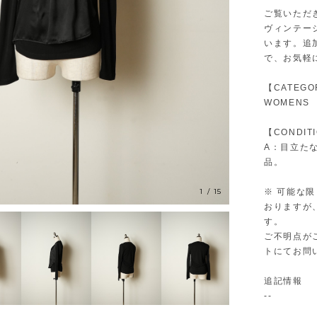
ご覧いただ
ヴィンテー
います。追
で、お気軽
【CATEGO
WOMENS
【CONDIT
A：目立た
品。
1
/
15
※ 可能な
おりますが
す。
ご不明点が
トにてお問
追記情報
--