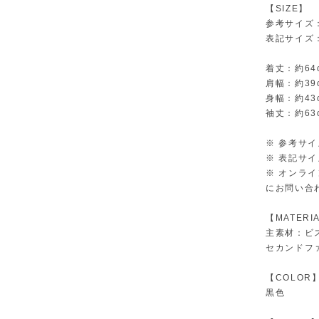
【SIZE】
参考サイズ
表記サイズ：
着丈：約64
肩幅：約39
身幅：約43
袖丈：約63
※ 参考サ
※ 表記サ
※ オンラ
にお問い合
【MATERI
主素材：ビス
セカンドフ
【COLOR
黒色