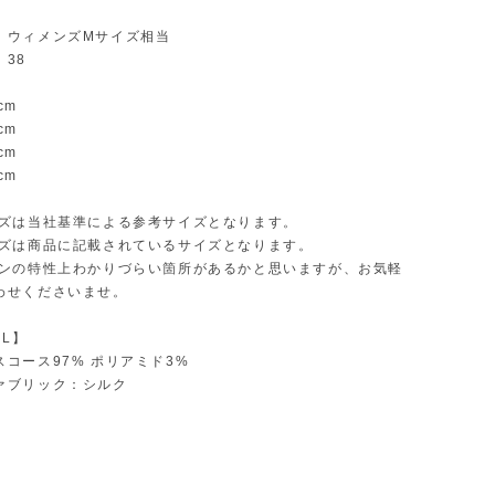
：ウィメンズMサイズ相当
38
cm
cm
cm
cm
イズは当社基準による参考サイズとなります。
イズは商品に記載されているサイズとなります。
インの特性上わかりづらい箇所があるかと思いますが、お気軽
わせくださいませ。
AL】
コース97% ポリアミド3%
ァブリック：シルク
】