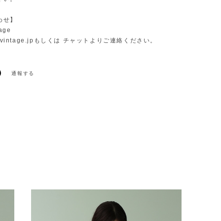
わせ】
age
vintage.jp
もしくは チャットよりご連絡ください。
通報する