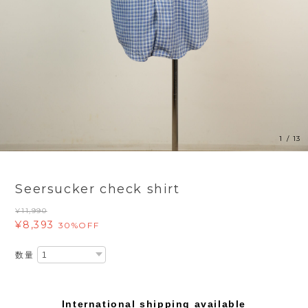
1
/
13
Seersucker check shirt
¥11,990
¥8,393
30%OFF
数量
International shipping available