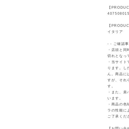
【PRODUC
40750801
【PRODUC
イタリア
- - ご確認事
・店頭と同
切れとなっ
・当サイト
ります。し
ん。商品に
すが、それ
す。
・また、肩
います。
・商品の色
ラの性能に
ご了承くだ
【お問い合