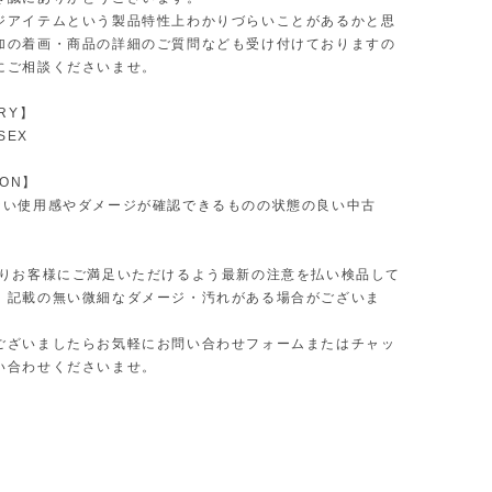
ジアイテムという製品特性上わかりづらいことがあるかと思
加の着画・商品の詳細のご質問なども受け付けておりますの
にご相談くださいませ。
RY】
SEX
ION】
ない使用感やダメージが確認できるものの状態の良い中古
限りお客様にご満足いただけるよう最新の注意を払い検品して
、記載の無い微細なダメージ・汚れがある場合がございま
ございましたらお気軽にお問い合わせフォームまたはチャッ
い合わせくださいませ。