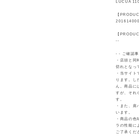
LUCUA 110
【PRODUC
20161400
【PRODUC
--
- - ご確認事
・店頭と同
切れとなっ
・当サイト
ります。し
ん。商品に
すが、それ
す。
・また、肩
います。
・商品の色
ラの性能に
ご了承くだ