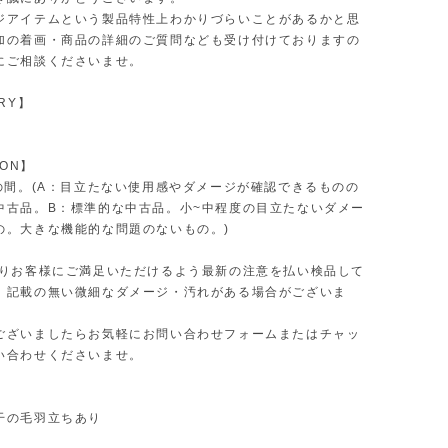
ジアイテムという製品特性上わかりづらいことがあるかと思
加の着画・商品の詳細のご質問なども受け付けておりますの
にご相談くださいませ。
RY】
ION】
Bの間。(A：目立たない使用感やダメージが確認できるものの
中古品。B：標準的な中古品。小~中程度の目立たないダメー
の。大きな機能的な問題のないもの。)
限りお客様にご満足いただけるよう最新の注意を払い検品して
、記載の無い微細なダメージ・汚れがある場合がございま
ございましたらお気軽にお問い合わせフォームまたはチャッ
い合わせくださいませ。
干の毛羽立ちあり