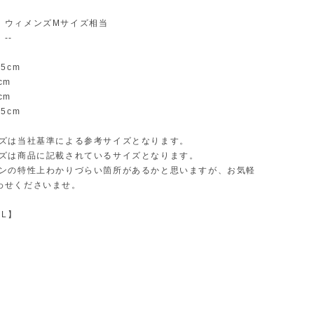
：ウィメンズMサイズ相当
--
5cm
cm
cm
5cm
イズは当社基準による参考サイズとなります。
イズは商品に記載されているサイズとなります。
インの特性上わかりづらい箇所があるかと思いますが、お気軽
わせくださいませ。
AL】
】
】