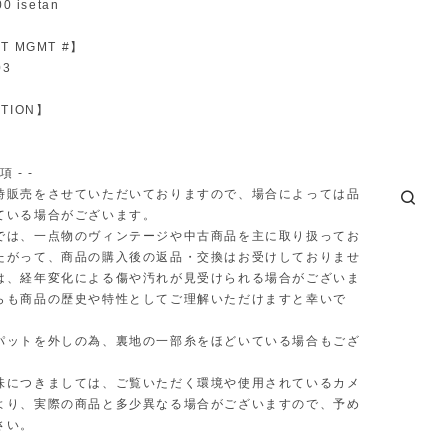
0 isetan
T MGMT #】
03
TION】
項 - -
時販売をさせていただいておりますので、場合によっては品
ている場合がございます。
では、一点物のヴィンテージや中古商品を主に取り扱ってお
たがって、商品の購入後の返品・交換はお受けしておりませ
は、経年変化による傷や汚れが見受けられる場合がございま
らも商品の歴史や特性としてご理解いただけますと幸いで
パットを外しの為、裏地の一部糸をほどいている場合もござ
味につきましては、ご覧いただく環境や使用されているカメ
より、実際の商品と多少異なる場合がございますので、予め
さい。