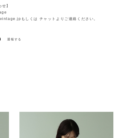
わせ】
age
vintage.jp
もしくは チャットよりご連絡ください。
通報する