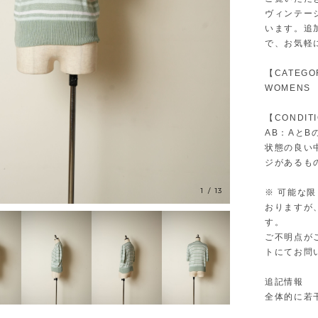
ヴィンテー
います。追
で、お気軽
【CATEGO
WOMENS
【CONDIT
AB：Aと
状態の良い
ジがあるも
1
/
13
※ 可能な
おりますが
す。
ご不明点が
トにてお問
追記情報
全体的に若