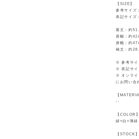
【SIZE】
参考サイズ
表記サイズ：
着丈：約51.
肩幅：約42
身幅：約47
袖丈：約28.
※ 参考サ
※ 表記サ
※ オンラ
にお問い合
【MATERI
--
【COLOR
緑×白×薄緑
【STOCK