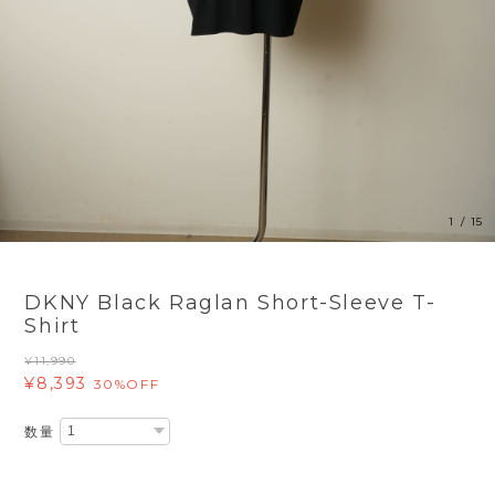
1
/
15
DKNY Black Raglan Short-Sleeve T-
Shirt
¥11,990
¥8,393
30%OFF
数量