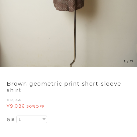
1
/
17
Brown geometric print short-sleeve
shirt
¥12,980
¥9,086
30%OFF
数量