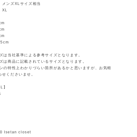
：メンズXLサイズ相当
：XL
cm
cm
cm
5cm
イズは当社基準による参考サイズとなります。
イズは商品に記載されているサイズとなります。
インの特性上わかりづらい箇所があるかと思いますが、お気軽
わせくださいませ。
AL】
％
】
】
 Isetan closet