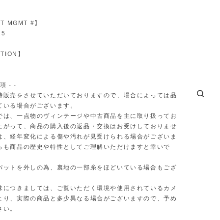
T MGMT #】
25
TION】
項 - -
時販売をさせていただいておりますので、場合によっては品
ている場合がございます。
では、一点物のヴィンテージや中古商品を主に取り扱ってお
たがって、商品の購入後の返品・交換はお受けしておりませ
は、経年変化による傷や汚れが見受けられる場合がございま
らも商品の歴史や特性としてご理解いただけますと幸いで
パットを外しの為、裏地の一部糸をほどいている場合もござ
味につきましては、ご覧いただく環境や使用されているカメ
より、実際の商品と多少異なる場合がございますので、予め
さい。