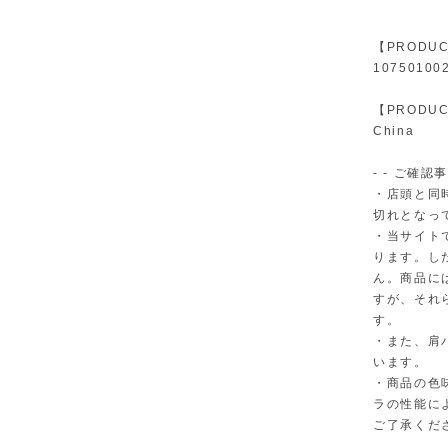
【PRODUC
10750100
【PRODUC
China
- - ご確認事
・店頭と同
切れとなっ
・当サイト
ります。し
ん。商品に
すが、それ
す。
・また、肩
います。
・商品の色
ラの性能に
ご了承くだ