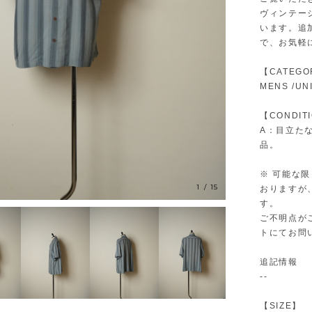
ヴィンテー
います。追
で、お気軽
【CATEGO
MENS /UN
【CONDIT
A：目立た
品。
※ 可能な
1
/
15
おりますが
す。
ご不明点が
トにてお問
追記情報
--
【SIZE】