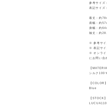
参考サイズ
表記サイズ
着丈：約78
肩幅：約57
身幅：約64
袖丈：約28.
※ 参考サ
※ 表記サ
※ オンラ
にお問い合
【MATERI
シルク100
【COLOR
Blue
【STOCK
LUCUA1100