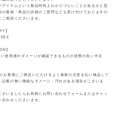
ジアイテムという製品特性上わかりづらいことがあるかと思
加の着画・商品の詳細のご質問なども受け付けておりますの
にご相談くださいませ。
RY】
ISEX
ION】
ない使用感やダメージが確認できるものの状態の良い中古
限りお客様にご満足いただけるよう最新の注意を払い検品して
、記載の無い微細なダメージ・汚れがある場合がございま
ございましたらお気軽にお問い合わせフォームまたはチャッ
い合わせくださいませ。