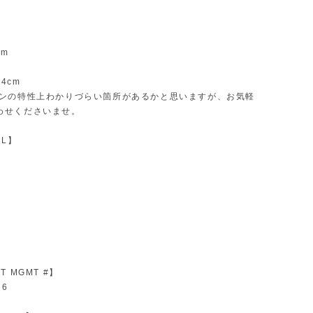
m
cm
4cm
インの特性上わかりづらい箇所があるかと思いますが、お気軽
わせくださいませ。
AL】
】
】
T MGMT #】
66