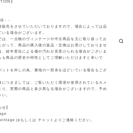
TION】
項 - -
時販売をさせていただいておりますので、場合によっては品
ている場合がございます。
では、一点物のヴィンテージや中古商品を主に取り扱ってお
たがって、商品の購入後の返品・交換はお受けしておりませ
は、経年変化による傷や汚れが見受けられる場合がございま
らも商品の歴史や特性としてご理解いただけますと幸いで
パットを外しの為、裏地の一部糸をほどいている場合もござ
味につきましては、ご覧いただく環境や使用されているカメ
より、実際の商品と多少異なる場合がございますので、予め
さい。
わせ】
age
vintage.jp
もしくは チャットよりご連絡ください。