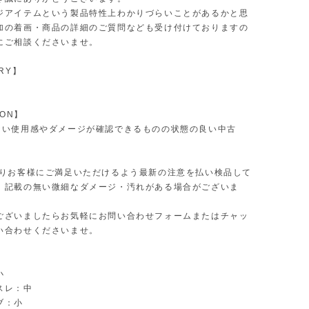
ジアイテムという製品特性上わかりづらいことがあるかと思
加の着画・商品の詳細のご質問なども受け付けておりますの
にご相談くださいませ。
RY】
ION】
ない使用感やダメージが確認できるものの状態の良い中古
限りお客様にご満足いただけるよう最新の注意を払い検品して
、記載の無い微細なダメージ・汚れがある場合がございま
ございましたらお気軽にお問い合わせフォームまたはチャッ
い合わせくださいませ。
小
スレ：中
ブ：小