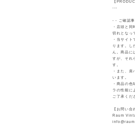
【PRODUC
---
- - ご確認事
・店頭と同
切れとなっ
・当サイト
ります。し
ん。商品に
すが、それ
す。
・また、肩
います。
・商品の色
ラの性能に
ご了承くだ
【お問い合
Raum Vint
info@raum