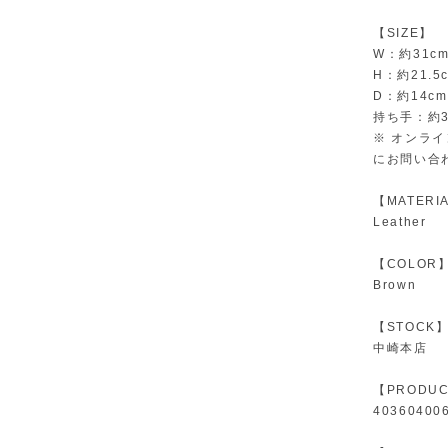
【SIZE】
W：約31c
H：約21.5
D：約14cm
持ち手：約3
※ オンラ
にお問い合
【MATERI
Leather
【COLOR
Brown
【STOCK
中崎本店
【PRODUC
40360400