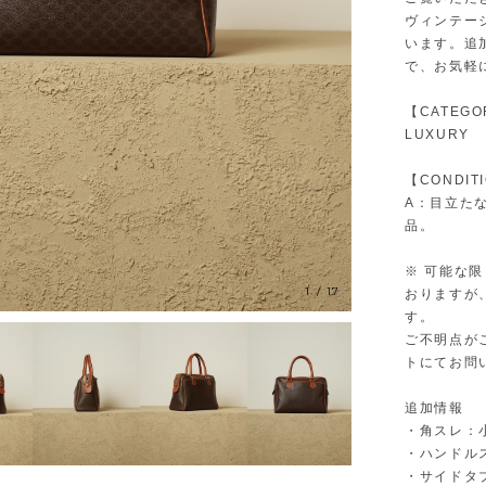
ヴィンテー
います。追
で、お気軽
【CATEGO
LUXURY
【CONDIT
A：目立た
品。
※ 可能な
1
/
17
おりますが
す。
ご不明点が
トにてお問
追加情報
・角スレ：
・ハンドル
・サイドタ