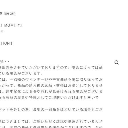
】
 Isetan
T MGMT #】
04
TION】
項 - -
時販売をさせていただいておりますので、場合によっては品
ている場合がございます。
では、一点物のヴィンテージや中古商品を主に取り扱ってお
たがって、商品の購入後の返品・交換はお受けしておりませ
は、経年変化による傷や汚れが見受けられる場合がございま
らも商品の歴史や特性としてご理解いただけますと幸いで
パットを外しの為、裏地の一部糸をほどいている場合もござ
味につきましては、ご覧いただく環境や使用されているカメ
より、実際の商品と多少異なる場合がございますので、予め