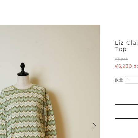
Liz Cla
Top
¥9,900
¥6,930
3
数量