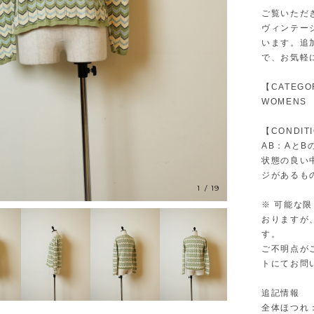
ご覧いただ
ヴィンテー
います。追
で、お気軽
【CATEGO
WOMENS
【CONDIT
AB：Aと
状態の良い
ジがあるも
1
/
19
※ 可能な
おりますが
す。
ご不明点が
トにてお問
追記情報
全体ほつれ