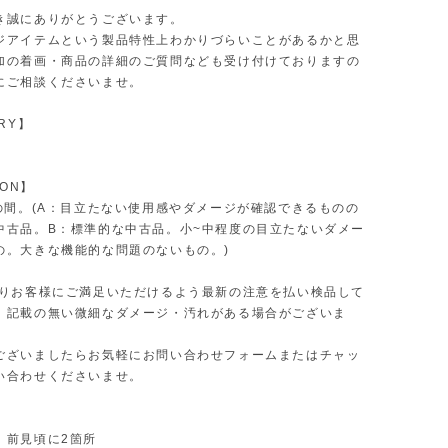
き誠にありがとうございます。
ジアイテムという製品特性上わかりづらいことがあるかと思
加の着画・商品の詳細のご質問なども受け付けておりますの
にご相談くださいませ。
RY】
ION】
Bの間。(A：目立たない使用感やダメージが確認できるものの
中古品。B：標準的な中古品。小~中程度の目立たないダメー
の。大きな機能的な問題のないもの。)
限りお客様にご満足いただけるよう最新の注意を払い検品して
、記載の無い微細なダメージ・汚れがある場合がございま
ございましたらお気軽にお問い合わせフォームまたはチャッ
い合わせくださいませ。
：前見頃に2箇所