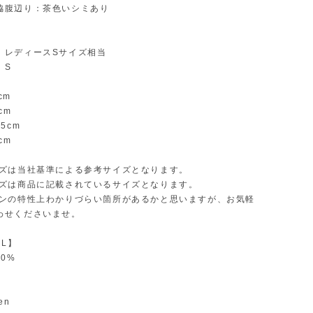
脇腹辺り：茶色いシミあり
：レディースSサイズ相当
：S
cm
cm
5cm
cm
イズは当社基準による参考サイズとなります。
イズは商品に記載されているサイズとなります。
インの特性上わかりづらい箇所があるかと思いますが、お気軽
わせくださいませ。
AL】
00%
】
en