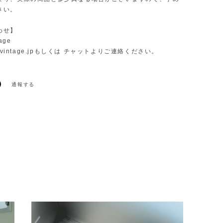
さい。
わせ】
age
vintage.jp
もしくは チャットよりご連絡ください。
通報する