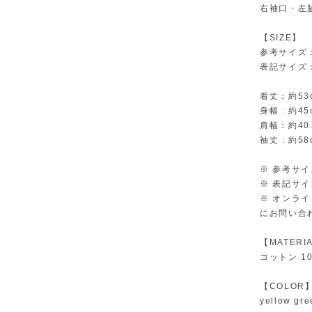
右袖口・左
【SIZE】
参考サイズ
表記サイズ
着丈：約53
身幅 : 約45
肩幅：約40.
袖丈 : 約58
※ 参考サ
※ 表記サ
※ オンラ
にお問い合
【MATERI
コットン 1
【COLOR
yellow gre