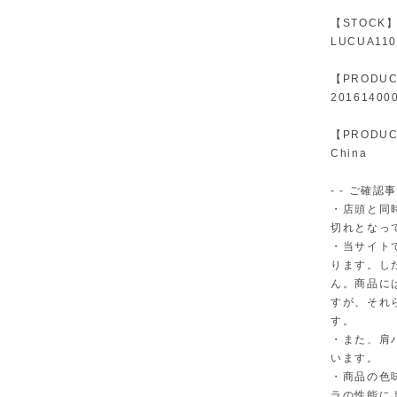
【STOCK
LUCUA1100
【PRODUC
20161400
【PRODUC
China
- - ご確認事
・店頭と同
切れとなっ
・当サイト
ります。し
ん。商品に
すが、それ
す。
・また、肩
います。
・商品の色
ラの性能に